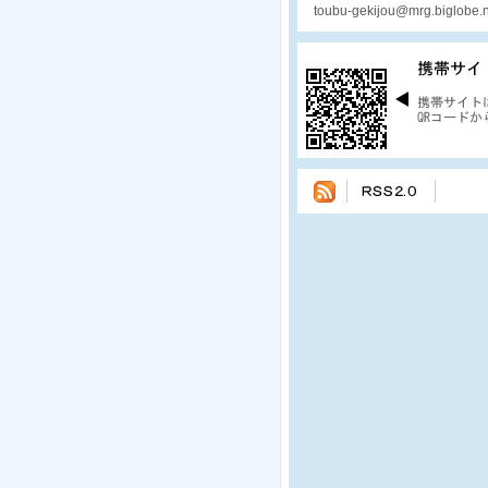
toubu-gekijou@mrg.biglobe.n