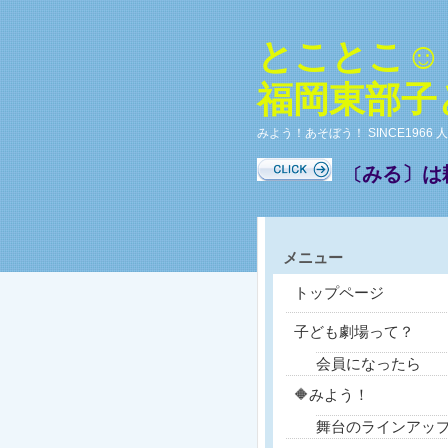
とことこ☺
福岡東部子
みよう！あそぼう！ SINCE196
みる〕は
〔
メニュー
トップページ
子ども劇場って？
会員になったら
🔶みよう！
舞台のラインアッ