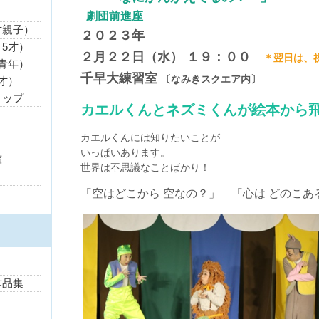
劇団前進座
才親子）
２０２３年
5才）
２月２２日（水） １９：００
＊翌日は、
青年）
千早大練習室
〔なみきスクエア内〕
才）
ョップ
カエルくんとネズミくんが絵本から
カエルくんには知りたいことが
いっぱいあります。
庫
世界は不思議なことばかり！
「空はどこから 空なの？」 「心は どのこあ
作品集