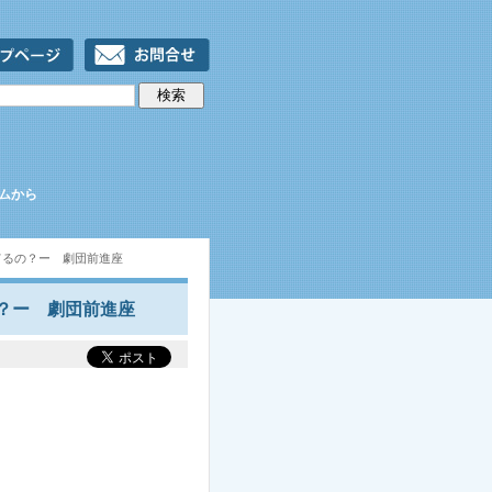
ムから
てるの？ー 劇団前進座
？ー 劇団前進座