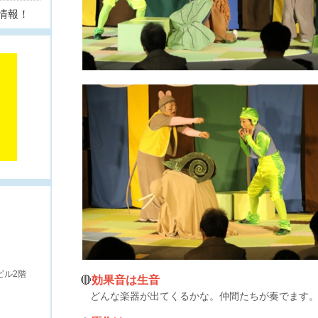
情報！
ビル2階
🔴
効果音は生音
どんな楽器が出てくるかな。仲間たちが奏でます