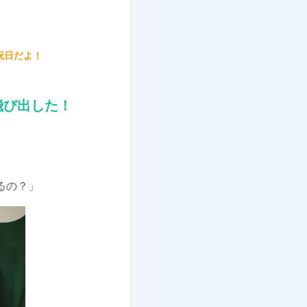
祝日だよ！
飛び出した！
るの？」