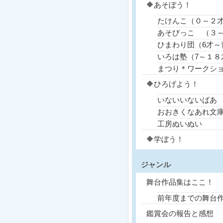
🔶あそぼう！
たけんこ（０～２
あそびっこ （３～
ひまわり団（6才～
いろは塾（7～１８
まつり＊ワークシ
🔶ひろげよう！
いないいないばあ
おおきくなあれ文
工房ぬいぬい
🔶学ぼう！
ジャンル
舞台作品集はここ！
前年度までの舞台
鑑賞会の報告と感想