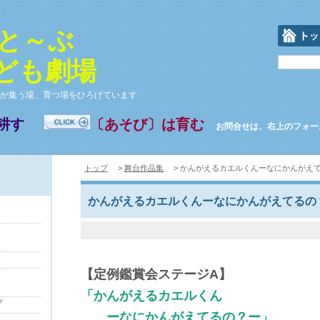
と～ぶ
ども劇場
6 人が集う場、育つ場をひろげています
耕す
〔あそび〕は育む
お問合せは、右上のフォー
トップ
>
舞台作品集
> かんがえるカエルくんーなにかんがえ
かんがえるカエルくんーなにかんがえてるの
【定例鑑賞会ステージA】
「かんがえるカエルくん
プ
ーなにかんがえてるの？ー」