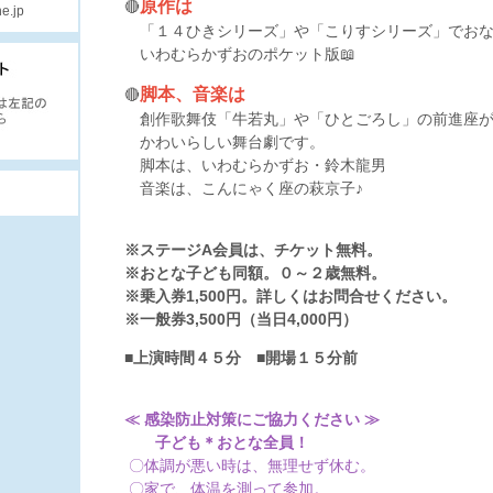
原作は
🔴
e.jp
「１４ひきシリーズ」や「こりすシリーズ」でおな
いわむらかずおのポケット版📖
脚本、音楽は
🔴
創作歌舞伎「牛若丸」や「ひとごろし」の前進座が
かわいらしい舞台劇です。
脚本は、いわむらかずお・鈴木龍男
音楽は、こんにゃく座の萩京子♪
※ステージA会員は、チケット無料。
※おとな子ども同額。０～２歳無料。
※乗入券1,500円。詳しくはお問合せください。
※一般券3,500円（当日4,000円）
■上演時間４５分 ■開場１５分前
≪ 感染防止対策にご協力ください ≫
子ども＊おとな全員！
〇体調が悪い時は、無理せず休む。
〇家で、体温を測って参加。