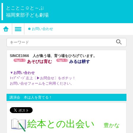
とことこ☺と～ぶ
福岡東部子ども劇場
お問い合わせ
SINCE1966 人が集う場、育つ場をひろげています。
あそびは育む
みるは耕す
▼お問い合わせ
ﾄｯﾌﾟﾍﾟｰｼﾞ左上〔▶お問合せ〕をポチッ！
お問い合せフォームをご利用ください。
講演会 本は人を育てる！
絵本との出会い
豊かな